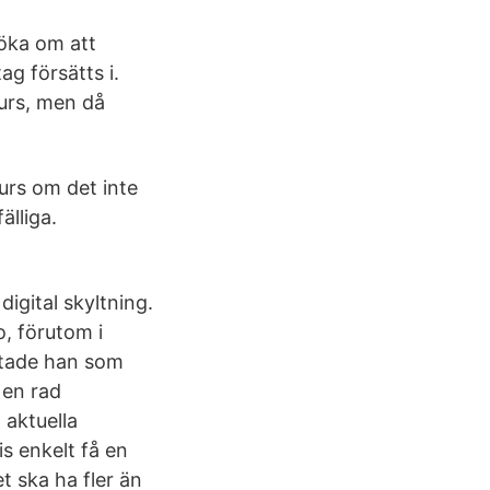
söka om att
ag försätts i.
kurs, men då
kurs om det inte
älliga.
igital skyltning.
o, förutom i
rtade han som
 en rad
 aktuella
s enkelt få en
t ska ha fler än