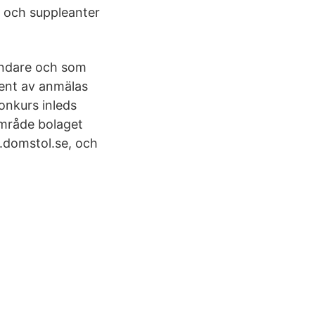
r och suppleanter
rundare och som
 rent av anmälas
konkurs inleds
område bolaget
.domstol.se, och