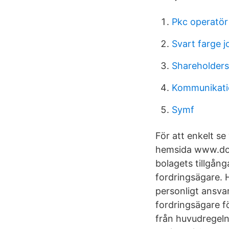
Pkc operatör
Svart farge j
Shareholder
Kommunikati
Symf
För att enkelt se
hemsida www.dom
bolagets tillgånga
fordringsägare. 
personligt ansvar
fordringsägare f
från huvudregeln