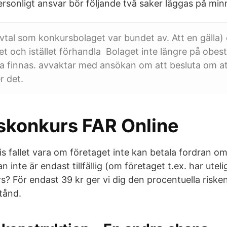
personligt ansvar bör följande två saker läggas på min
tal som konkursbolaget var bundet av. Att en gälla) e
et och istället förhandla Bolaget inte längre på obes
ka finnas. avvaktar med ansökan om att besluta om at
r det.
skonkurs FAR Online
s fallet vara om företaget inte kan betala fordran o
 inte är endast tillfällig (om företaget t.ex. har utel
s? För endast 39 kr ger vi dig den procentuella riske
tånd.