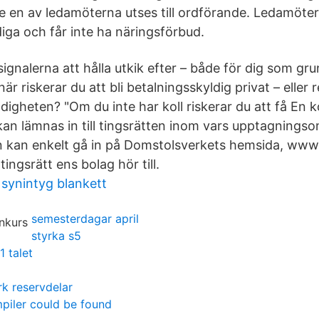
 en av ledamöterna utses till ordförande. Ledamöte
ga och får inte ha näringsförbud.
signalerna att hålla utkik efter – både för dig som g
är riskerar du att bli betalningsskyldig privat – eller
digheten? "Om du inte har koll riskerar du att få En 
an lämnas in till tingsrätten inom vars upptagnings
an kan enkelt gå in på Domstolsverkets hemsida, www
tingsrätt ens bolag hör till.
 synintyg blankett
semesterdagar april
styrka s5
1 talet
rk reservdelar
iler could be found