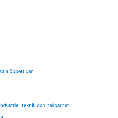
ala öppettider
industriell teknik och hallbarhet
or