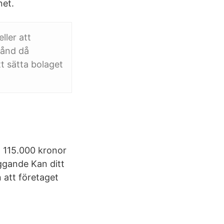
net.
ller att
tånd då
t sätta bolaget
m 115.000 kronor
iggande Kan ditt
n att företaget