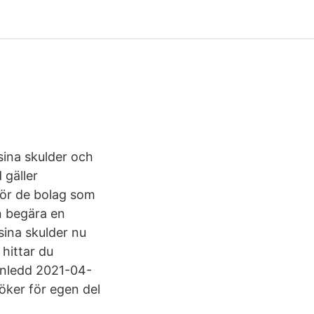
sina skulder och
 gäller
 för de bolag som
n begära en
sina skulder nu
 hittar du
 inledd 2021-04-
öker för egen del