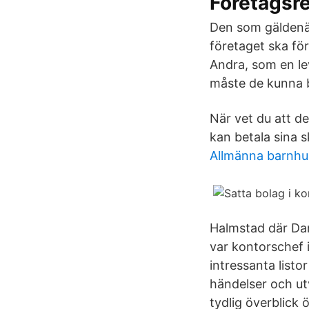
Företagsre
Den som gäldenär
företaget ska för
Andra, som en le
måste de kunna b
När vet du att de
kan betala sina s
Allmänna barnhus
Halmstad där Dan
var kontorschef 
intressanta listor
händelser och ut
tydlig överblick 