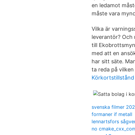
en ledamot måste
måste vara myndi
Vilka är varnings
leverantör? Och n
till Ekobrottsmyn
med att en ansök
har sitt säte. M
ta reda på vilken 
Körkortstillstånd
svenska filmer 202
formaner if metall
lennartsfors sågve
no cmake_cxx_comp