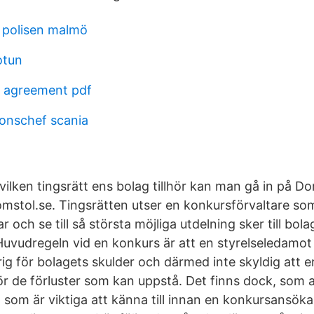
 polisen malmö
otun
s agreement pdf
onschef scania
 vilken tingsrätt ens bolag tillhör kan man gå in på D
stol.se. Tingsrätten utser en konkursförvaltare so
r och se till så största möjliga utdelning sker till bola
Huvudregeln vid en konkurs är att en styrelseledamot 
ig för bolagets skulder och därmed inte skyldig att e
ör de förluster som kan uppstå. Det finns dock, som a
 som är viktiga att känna till innan en konkursansöka