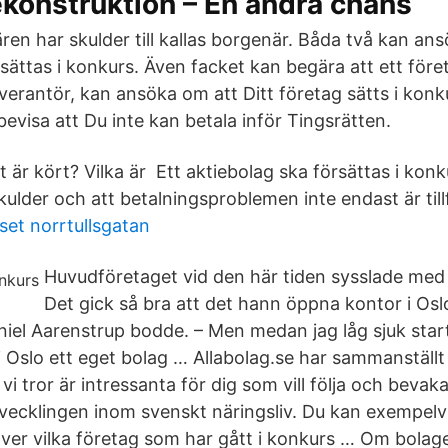
konstruktion – En andra chans
en har skulder till kallas borgenär. Båda två kan an
sättas i konkurs. Även facket kan begära att ett föret
verantör, kan ansöka om att Ditt företag sätts i kon
evisa att Du inte kan betala inför Tingsrätten.
t är kört? Vilka är Ett aktiebolag ska försättas i kon
kulder och att betalningsproblemen inte endast är tillf
et norrtullsgatan
Huvudföretaget vid den här tiden sysslade med d
Det gick så bra att det hann öppna kontor i Osl
iel Aarenstrup bodde. – Men medan jag låg sjuk sta
i Oslo ett eget bolag … Allabolag.se har sammanställt
 vi tror är intressanta för dig som vill följa och bevaka
vecklingen inom svenskt näringsliv. Du kan exempelvi
över vilka företag som har gått i konkurs … Om bolage