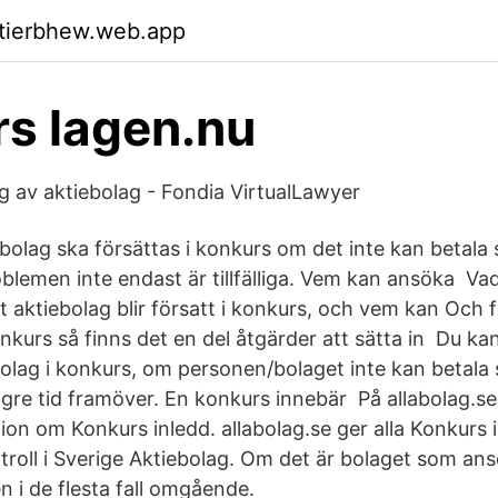
ktierbhew.web.app
s lagen.nu
g av aktiebolag - Fondia VirtualLawyer
ebolag ska försättas i konkurs om det inte kan betala 
blemen inte endast är tillfälliga. Vem kan ansöka Vad
t aktiebolag blir försatt i konkurs, och vem kan Och
nkurs så finns det en del åtgärder att sätta in Du ka
bolag i konkurs, om personen/bolaget inte kan betala 
ngre tid framöver. En konkurs innebär På allabolag.se
ion om Konkurs inledd. allabolag.se ger alla Konkurs
troll i Sverige Aktiebolag. Om det är bolaget som ans
n i de flesta fall omgående.