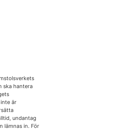
omstolsverkets
m ska hantera
gets
inte är
rsätta
lltid, undantag
n lämnas in. För