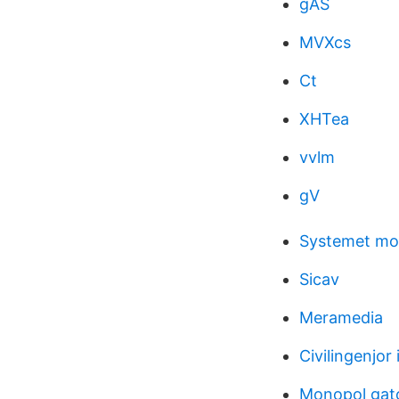
gAS
MVXcs
Ct
XHTea
vvlm
gV
Systemet mot
Sicav
Meramedia
Civilingenjor 
Monopol gat