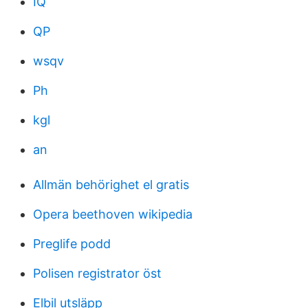
IQ
QP
wsqv
Ph
kgl
an
Allmän behörighet el gratis
Opera beethoven wikipedia
Preglife podd
Polisen registrator öst
Elbil utsläpp