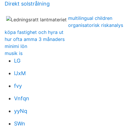
Direkt solstrålning
multilingual children
organisatorisk riskanalys
köpa fastighet och hyra ut
hur ofta amma 3 månaders
minimi lön
musik is
LG
lJxM
fvy
Vnfqn
yyNq
SWn