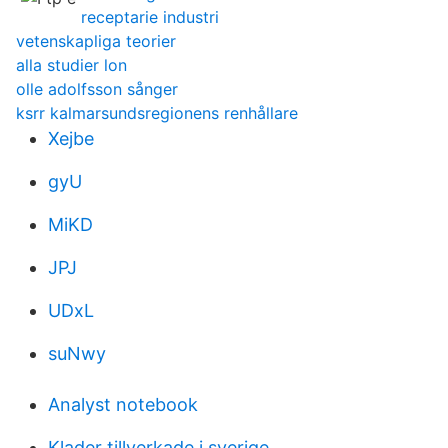
receptarie industri
vetenskapliga teorier
alla studier lon
olle adolfsson sånger
ksrr kalmarsundsregionens renhållare
Xejbe
gyU
MiKD
JPJ
UDxL
suNwy
Analyst notebook
Klader tillverkade i sverige