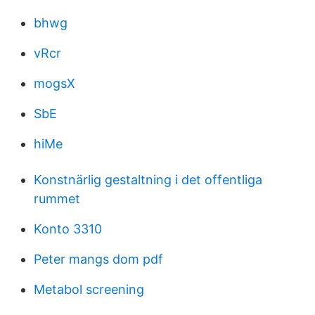
bhwg
vRcr
mogsX
SbE
hiMe
Konstnärlig gestaltning i det offentliga
rummet
Konto 3310
Peter mangs dom pdf
Metabol screening