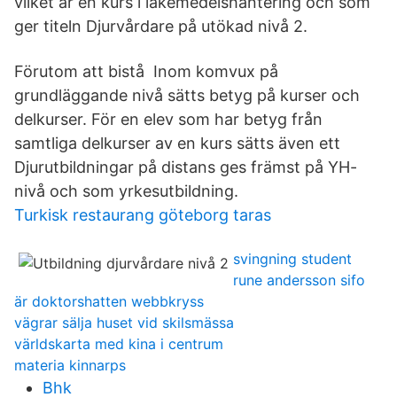
vilket är en kurs i läkemedelshantering och som
ger titeln Djurvårdare på utökad nivå 2.
Förutom att bistå Inom komvux på
grundläggande nivå sätts betyg på kurser och
delkurser. För en elev som har betyg från
samtliga delkurser av en kurs sätts även ett
Djurutbildningar på distans ges främst på YH-
nivå och som yrkesutbildning.
Turkisk restaurang göteborg taras
svingning student
rune andersson sifo
är doktorshatten webbkryss
vägrar sälja huset vid skilsmässa
världskarta med kina i centrum
materia kinnarps
Bhk