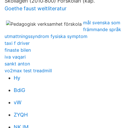
Skollagen (2010:800) Förskolan (kap.
Goethe faust weltliteratur
mål svenska som
främmande språk
utmattningssyndrom fysiska symptom
taxi f driver
finaste bilen
iva vaqari
sankt anton
vo2max test treadmill
Hy
BdiG
vW
ZYQH
NKJM