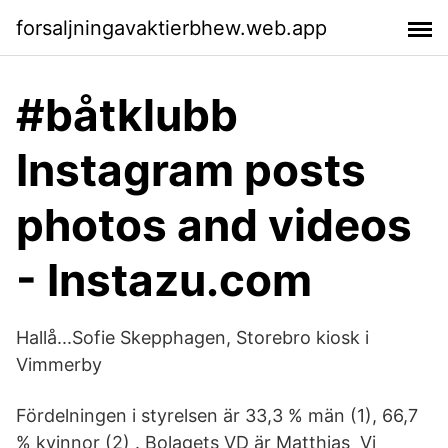
forsaljningavaktierbhew.web.app
#båtklubb
Instagram posts
photos and videos
- Instazu.com
Hallå...Sofie Skepphagen, Storebro kiosk i
Vimmerby
Fördelningen i styrelsen är 33,3 % män (1), 66,7
% kvinnor (2) . Bolagets VD är Matthias Vi