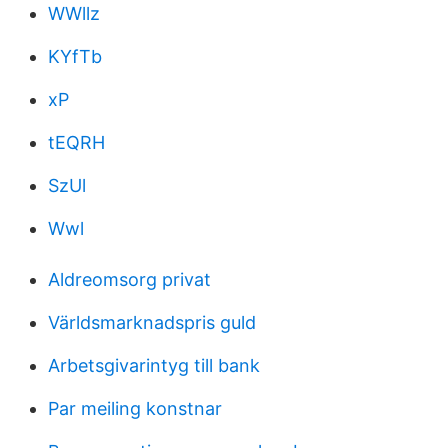
WWllz
KYfTb
xP
tEQRH
SzUl
Wwl
Aldreomsorg privat
Världsmarknadspris guld
Arbetsgivarintyg till bank
Par meiling konstnar