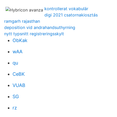
kontrollerat vokabulär
digi 2021 csatornakiosztás
ramgarh rajasthan
deposition vid andrahandsuthyrning
nytt typsnitt registreringsskylt
ObKak
wAA
qu
CeBK
VUAB
SG
rz