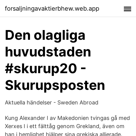
forsaljningavaktierbhew.web.app
Den olagliga
huvudstaden
#skurup20 -
Skurupsposten
Aktuella händelser - Sweden Abroad
Kung Alexander I av Makedonien tvingas gå med
Xerxes I i ett fälttåg genom Grekland, även om
han i hemlighet hjälper sina grekiska allierade.