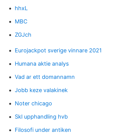
hhxL
MBC
ZGJch
Eurojackpot sverige vinnare 2021
Humana aktie analys
Vad ar ett domannamn
Jobb keze valakinek
Noter chicago
Skl upphandling hvb
Filosofi under antiken